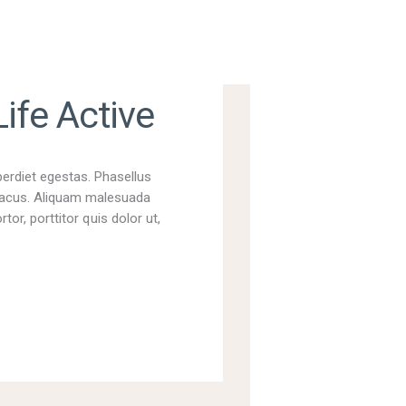
Life Active
perdiet egestas. Phasellus
t lacus. Aliquam malesuada
tor, porttitor quis dolor ut,