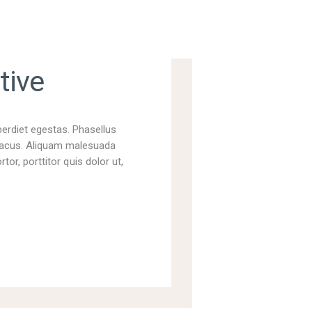
tive
perdiet egestas. Phasellus
t lacus. Aliquam malesuada
tor, porttitor quis dolor ut,