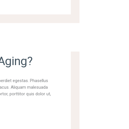
 Aging?
perdiet egestas. Phasellus
t lacus. Aliquam malesuada
tor, porttitor quis dolor ut,