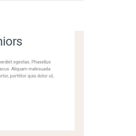
niors
perdiet egestas. Phasellus
t lacus. Aliquam malesuada
tor, porttitor quis dolor ut,