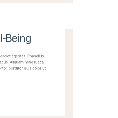
l-Being
perdiet egestas. Phasellus
t lacus. Aliquam malesuada
tor, porttitor quis dolor ut,