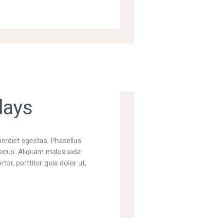
days
perdiet egestas. Phasellus
t lacus. Aliquam malesuada
tor, porttitor quis dolor ut,