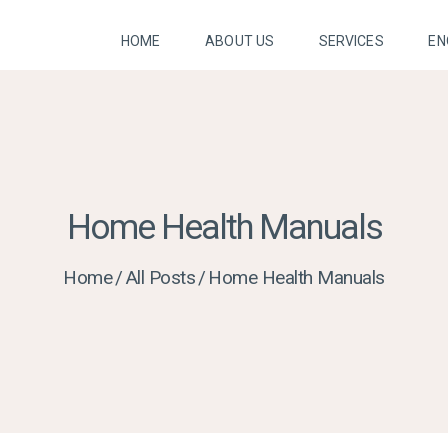
HOME
HOME
ABOUT US
SERVICES
EN
ABOUT US
SERVICES
ENQUIRY FORM
Home Health Manuals
FUND YOUR
Home
All Posts
Home Health Manuals
CARE
CONTACT US