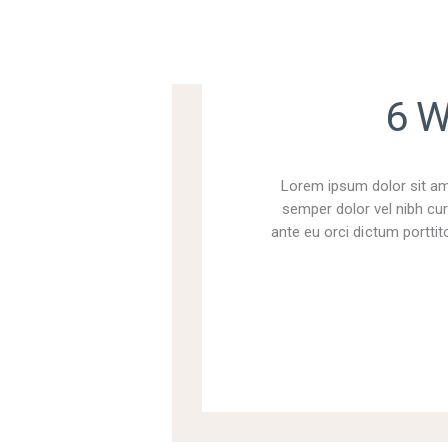
6 W
Lorem ipsum dolor sit ame
semper dolor vel nibh cur
ante eu orci dictum porttito