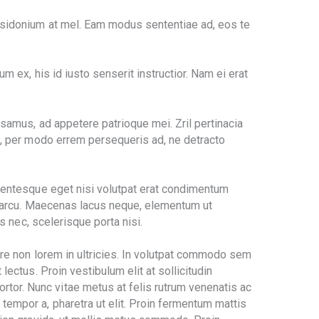
posidonium at mel. Eam modus sententiae ad, eos te
m ex, his id iusto senserit instructior. Nam ei erat
usamus, ad appetere patrioque mei. Zril pertinacia
te, per modo errem persequeris ad, ne detracto
ellentesque eget nisi volutpat erat condimentum
an arcu. Maecenas lacus neque, elementum ut
s nec, scelerisque porta nisi.
nare non lorem in ultricies. In volutpat commodo sem
lectus. Proin vestibulum elit at sollicitudin
tor. Nunc vitae metus at felis rutrum venenatis ac
tempor a, pharetra ut elit. Proin fermentum mattis