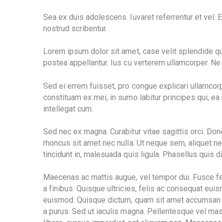
Sea ex duis adolescens. Iuvaret referrentur et vel.
nostrud scribentur.
Lorem ipsum dolor sit amet, case velit splendide qui 
postea appellantur. Ius cu verterem ullamcorper. Ne 
Sed ei errem fuisset, pro congue explicari ullamcorp
constituam ex mei, in sumo labitur principes qui, e
intellegat cum.
Sed nec ex magna. Curabitur vitae sagittis orci. Do
rhoncus sit amet nec nulla. Ut neque sem, aliquet n
tincidunt in, malesuada quis ligula. Phasellus quis di
Maecenas ac mattis augue, vel tempor dui. Fusce feli
a finibus. Quisque ultricies, felis ac consequat euis
euismod. Quisque dictum, quam sit amet accumsan da
a purus. Sed ut iaculis magna. Pellentesque vel mas