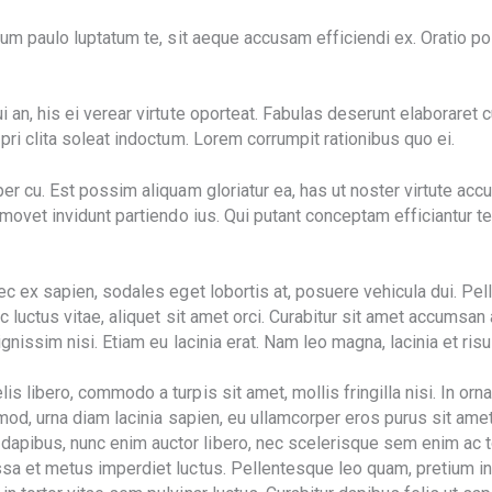
 Eum paulo luptatum te, sit aeque accusam efficiendi ex. Oratio 
an, his ei verear virtute oporteat. Fabulas deserunt elaboraret cu
pri clita soleat indoctum. Lorem corrumpit rationibus quo ei.
er cu. Est possim aliquam gloriatur ea, has ut noster virtute acc
a movet invidunt partiendo ius. Qui putant conceptam efficiantur 
nec ex sapien, sodales eget lobortis at, posuere vehicula dui. P
ec luctus vitae, aliquet sit amet orci. Curabitur sit amet accums
gnissim nisi. Etiam eu lacinia erat. Nam leo magna, lacinia et risu
s libero, commodo a turpis sit amet, mollis fringilla nisi. In or
mod, urna diam lacinia sapien, eu ullamcorper eros purus sit amet 
pibus, nunc enim auctor libero, nec scelerisque sem enim ac tor
sa et metus imperdiet luctus. Pellentesque leo quam, pretium in 