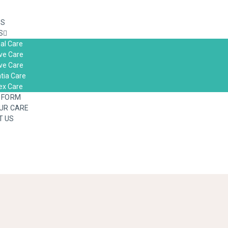
HOME
US
S
ABOUT US
al Care
ive Care
ive Care
SERVICES
ia Care
x Care
ENQUIRY FORM
 FORM
UR CARE
T US
FUND YOUR CARE
CONTACT US