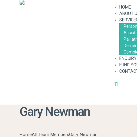
HOME
ABOUT 
SERVICE
Person
Assist
Palliat
Dement
Comple
ENQUIRY
FUND YO
CONTAC
Gary Newman
Home
All Team Members
Gary Newman