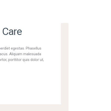
 Care
perdiet egestas. Phasellus
t lacus. Aliquam malesuada
tor, porttitor quis dolor ut,