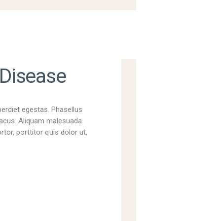
 Disease
perdiet egestas. Phasellus
t lacus. Aliquam malesuada
tor, porttitor quis dolor ut,