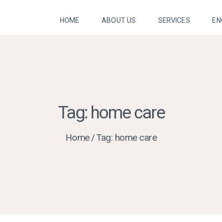
HOME
HOME
ABOUT US
SERVICES
EN
ABOUT US
SERVICES
ENQUIRY FORM
Tag: home care
FUND YOUR
Home
Tag: home care
CARE
CONTACT US