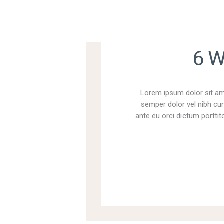
6 W
Lorem ipsum dolor sit ame
semper dolor vel nibh cur
ante eu orci dictum porttito