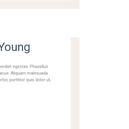
 Young
perdiet egestas. Phasellus
t lacus. Aliquam malesuada
tor, porttitor quis dolor ut,