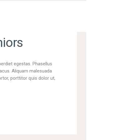
niors
perdiet egestas. Phasellus
t lacus. Aliquam malesuada
tor, porttitor quis dolor ut,