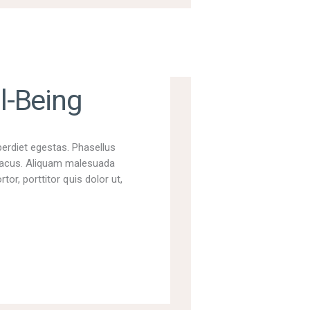
l-Being
perdiet egestas. Phasellus
t lacus. Aliquam malesuada
tor, porttitor quis dolor ut,