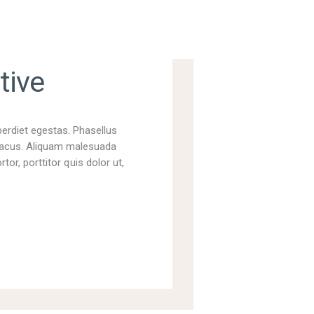
tive
perdiet egestas. Phasellus
t lacus. Aliquam malesuada
tor, porttitor quis dolor ut,