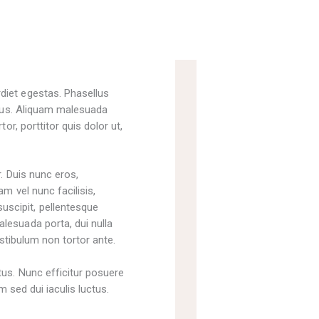
diet egestas. Phasellus
lacus. Aliquam malesuada
or, porttitor quis dolor ut,
r. Duis nunc eros,
m vel nunc facilisis,
uscipit, pellentesque
lesuada porta, dui nulla
estibulum non tortor ante.
tus. Nunc efficitur posuere
am sed dui iaculis luctus.