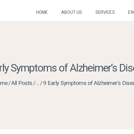
HOME
HOME
ABOUT US
SERVICES
EN
ABOUT US
SERVICES
ENQUIRY FORM
rly Symptoms of Alzheimer’s Di
FUND YOUR
ome
All Posts
...
9 Early Symptoms of Alzheimer’s Dise
CARE
CONTACT US