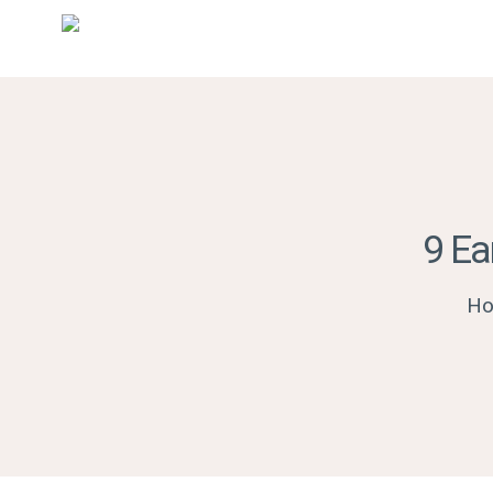
9 Ea
H