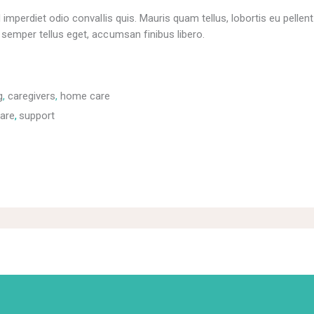
d imperdiet odio convallis quis. Mauris quam tellus, lobortis eu pellen
 semper tellus eget, accumsan finibus libero.
g
,
caregivers
,
home care
are
,
support