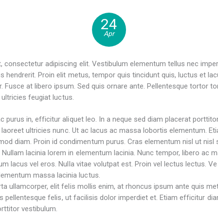
24
Apr
 consectetur adipiscing elit. Vestibulum elementum tellus nec imper
s hendrerit. Proin elit metus, tempor quis tincidunt quis, luctus et 
r. Fusce at libero ipsum. Sed quis ornare ante. Pellentesque tortor tort
 ultricies feugiat luctus.
purus in, efficitur aliquet leo. In a neque sed diam placerat porttito
 laoreet ultricies nunc. Ut ac lacus ac massa lobortis elementum. Etia
d diam. Proin id condimentum purus. Cras elementum nisl ut nisl s
Nullam lacinia lorem in elementum lacinia. Nunc tempor, libero ac ma
sum lacus vel eros. Nulla vitae volutpat est. Proin vel lectus lectus. V
lementum massa lacinia luctus.
ta ullamcorper, elit felis mollis enim, at rhoncus ipsum ante quis me
es pellentesque felis, ut facilisis dolor imperdiet et. Etiam efficitur di
ttitor vestibulum.